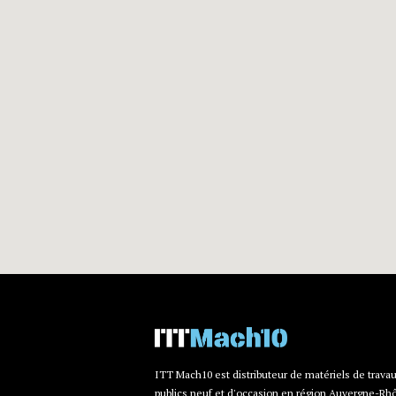
ITT Mach10 est distributeur de matériels de trava
publics neuf et d'occasion en région Auvergne-Rh