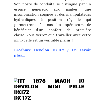
Son poste de conduite se distingue par un
espace généreux aux jambes, une
insonorisation soignée et des manipulateurs
hydrauliques à position réglable qui
permettront à tous les opérateurs de
bénéficier d'un confort de première
classe.
Vous verrez que travailler avec cette
mini-pelle est un véritable plaisir !
Brochure Develon DX10z
/
En savoir
plus...
Ultra-compacte, c'est le mot qui définit le
mieux la nouvelle Doosan DX10Z !
Ultra-
compacte, c'est le mot qui définit le mieux
la nouvelle Doosan DX10Z !
DX 17Z