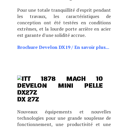
Pour une totale tranquillité d'esprit pendant
les travaux, les caractéristiques de
conception ont été testées en conditions
extrêmes, et la lourde porte arrière en acier
est garante d'une solidité accrue.
Brochure Develon DX19
/
En savoir plus...
La DX19 est conçue autour de l'opérateur
et offre une ergonomie optimale.
Ultra-
compacte, c'est le mot qui définit le mieux
la nouvelle Doosan DX10Z !
DX 27Z
Nouveaux équipements et nouvelles
technologies pour une grande souplesse de
fonctionnement, une productivité et une