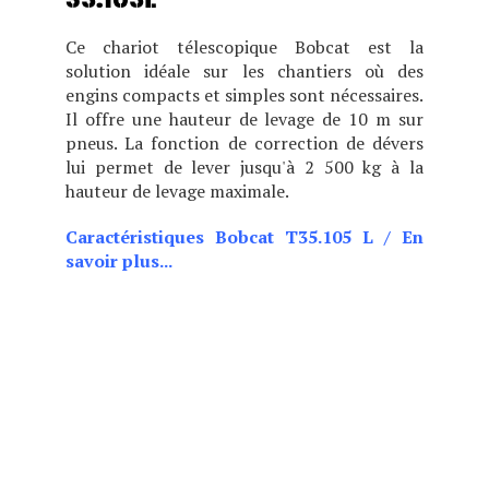
35.105L
Ce chariot télescopique Bobcat est la
solution idéale sur les chantiers où des
engins compacts et simples sont nécessaires.
Il offre une hauteur de levage de 10 m sur
pneus. La fonction de correction de dévers
lui permet de lever jusqu'à 2 500 kg à la
hauteur de levage maximale.
Caractéristiques Bobcat T35.105 L
/
En
savoir plus...
CHOIX DE DEUX POSITIONS
DE CABINE (BASSE OU
HAUTE), CE MODÈLE EST
IDÉAL POUR LES BÂTIMENTS
BAS DE PLAFOND TOUT EN
OFFRANT DES
PERFORMANCES, UN
CONFORT ET UNE VISIBILITÉ