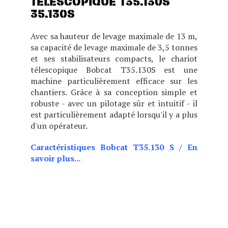
35.130S
Avec sa hauteur de levage maximale de 13 m,
sa capacité de levage maximale de 3,5 tonnes
et ses stabilisateurs compacts, le chariot
télescopique Bobcat T35.130S est une
machine particulièrement efficace sur les
chantiers. Grâce à sa conception simple et
robuste - avec un pilotage sûr et intuitif - il
est particulièrement adapté lorsqu'il y a plus
d'un opérateur.
Caractéristiques Bobcat T35.130 S
/
En
savoir plus...
CHOIX DE DEUX POSITIONS
DE CABINE (BASSE OU
HAUTE), CE MODÈLE EST
IDÉAL POUR LES BÂTIMENTS
BAS DE PLAFOND TOUT EN