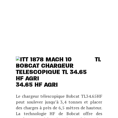
DE CABINE (BASSE OU
HAUTE), CE MODÈLE EST
IDÉAL POUR LES BÂTIMENTS
BAS DE PLAFOND TOUT EN
OFFRANT DES
PERFORMANCES, UN
CONFORT ET UNE VISIBILITÉ
EXCEPTIONNELS.
TL
34.65 HF AGRI
Le chargeur télescopique Bobcat TL34.65HF
peut soulever jusqu’à 3,4 tonnes et placer
des charges à près de 6,5 mètres de hauteur.
La technologie HF de Bobcat offre des