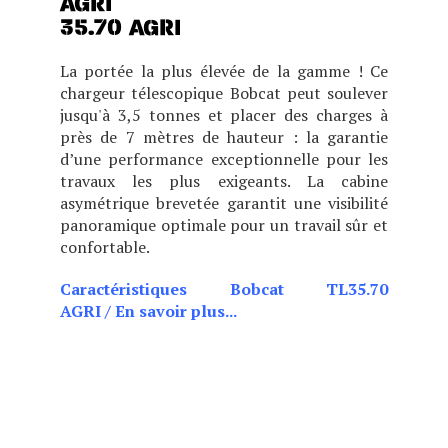
35.70 AGRI
La portée la plus élevée de la gamme ! Ce
chargeur télescopique Bobcat peut soulever
jusqu'à 3,5 tonnes et placer des charges à
près de 7 mètres de hauteur : la garantie
d’une performance exceptionnelle pour les
travaux les plus exigeants. La cabine
asymétrique brevetée garantit une visibilité
panoramique optimale pour un travail sûr et
confortable.
Caractéristiques Bobcat TL35.70
AGRI
/
En savoir plus...
CHOIX DE DEUX POSITIONS
DE CABINE (BASSE OU
HAUTE), CE MODÈLE EST
IDÉAL POUR LES BÂTIMENTS
BAS DE PLAFOND TOUT EN