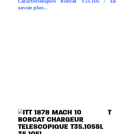
Caractéristiques Bobcat T35.105
/
En
savoir plus...
CHOIX DE DEUX POSITIONS
DE CABINE (BASSE OU
HAUTE), CE MODÈLE EST
IDÉAL POUR LES BÂTIMENTS
BAS DE PLAFOND TOUT EN
OFFRANT DES
PERFORMANCES, UN
CONFORT ET UNE VISIBILITÉ
EXCEPTIONNELS.
CHOIX DE DEUX POSITIONS
DE CABINE (BASSE OU
HAUTE)
T