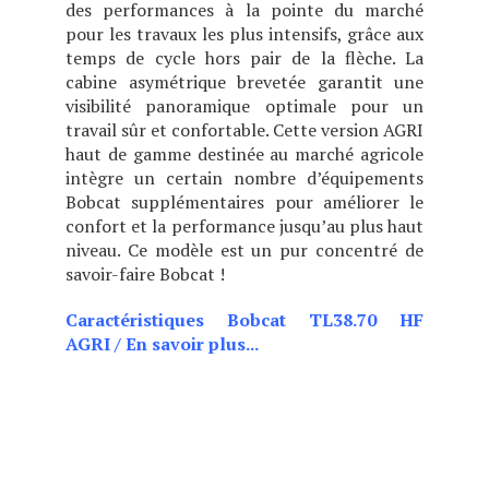
des performances à la pointe du marché
pour les travaux les plus intensifs, grâce aux
temps de cycle hors pair de la flèche. La
cabine asymétrique brevetée garantit une
visibilité panoramique optimale pour un
travail sûr et confortable. Cette version AGRI
haut de gamme destinée au marché agricole
intègre un certain nombre d’équipements
Bobcat supplémentaires pour améliorer le
confort et la performance jusqu’au plus haut
niveau. Ce modèle est un pur concentré de
savoir-faire Bobcat !
Caractéristiques Bobcat TL38.70 HF
AGRI
/
En savoir plus...
CHOIX DE DEUX POSITIONS
DE CABINE (BASSE OU
HAUTE), CE MODÈLE EST
IDÉAL POUR LES BÂTIMENTS
BAS DE PLAFOND TOUT EN