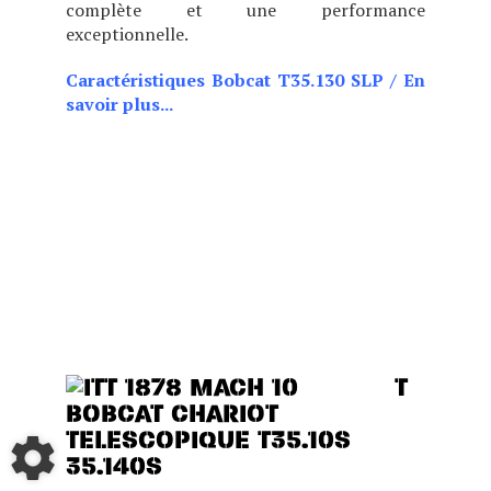
complète et une performance
exceptionnelle.
Caractéristiques Bobcat T35.130 SLP
/
En
savoir plus...
CHOIX DE DEUX POSITIONS
DE CABINE (BASSE OU
HAUTE), CE MODÈLE EST
IDÉAL POUR LES BÂTIMENTS
BAS DE PLAFOND TOUT EN
OFFRANT DES
PERFORMANCES, UN
CONFORT ET UNE VISIBILITÉ
EXCEPTIONNELS.
T
35.140S