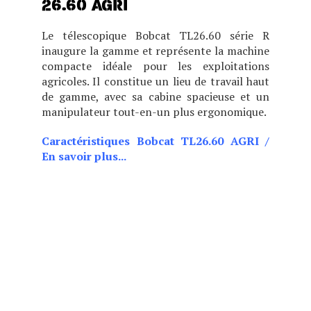
26.60 AGRI
Le télescopique Bobcat TL26.60 série R
inaugure la gamme et représente la machine
compacte idéale pour les exploitations
agricoles. Il constitue un lieu de travail haut
de gamme, avec sa cabine spacieuse et un
manipulateur tout-en-un plus ergonomique.
Caractéristiques Bobcat TL26.60 AGRI
/
En savoir plus...
C
BASSE OU HAUTE), CE
MODÈLE ES
BASSE OU HAUTE), CE
MODÈLE ES
VISIBILITÉ EXCEPTIONNELS.