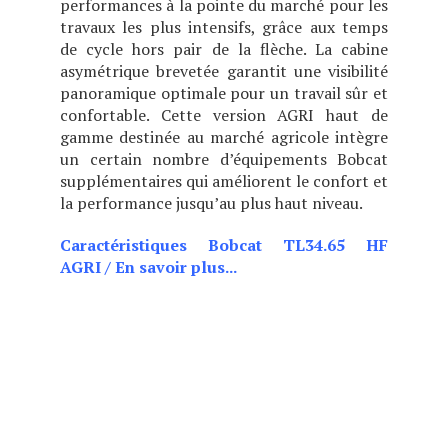
performances à la pointe du marché pour les
travaux les plus intensifs, grâce aux temps
de cycle hors pair de la flèche. La cabine
asymétrique brevetée garantit une visibilité
panoramique optimale pour un travail sûr et
confortable. Cette version AGRI haut de
gamme destinée au marché agricole intègre
un certain nombre d’équipements Bobcat
supplémentaires qui améliorent le confort et
la performance jusqu’au plus haut niveau.
Caractéristiques Bobcat TL34.65 HF
AGRI
/
En savoir plus...
CHOIX DE DEUX POSITIONS
DE CABINE (BASSE OU
HAUTE), CE MODÈLE EST
IDÉAL POUR LES BÂTIMENTS
BAS DE PLAFOND TOUT EN
OFFRANT DES