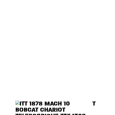
BAS DE PLAFOND TOUT EN
CHOIX DE DEUX POSITIONS
DE CABINE (BASSE OU
HAUTE), CE MODÈLE EST
IDÉAL POUR LES BÂTIMENTS
BAS DE PLAFOND TOUT EN
OFFRANT DES
PERFORMANCES, UN
CONFORT ET UNE VISIBILITÉ
EXCEPTIONNELS.
CHOIX DE DEUX POSITIONS
DE CABINE NCES, UN
CONFORT ET UNE VISIBILITÉ
EXCEPTIONNELS.
HAUTE),
T