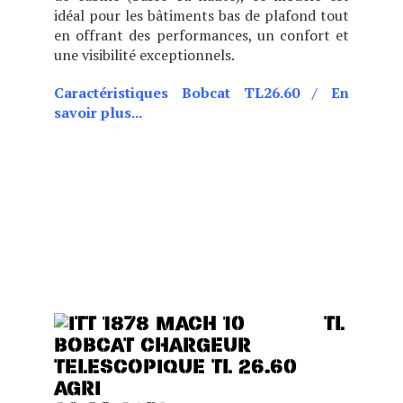
idéal pour les bâtiments bas de plafond tout
en offrant des performances, un confort et
une visibilité exceptionnels.
Caractéristiques Bobcat TL26.60
/
En
savoir plus...
CHOIX DE DEUX POSITIONS
DE CABINE (BASSE OU
HAUTE), CE MODÈLE EST
IDÉAL POUR LES BÂTIMENTS
BAS DE PLAFOND TOUT EN
OFFRANT DES
PERFORMANCES, UN
CONFORT ET UNE
TL