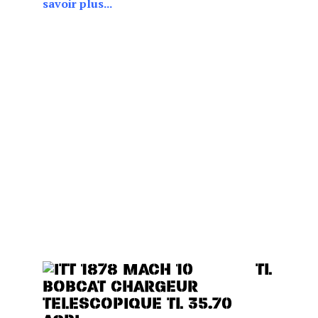
savoir plus...
E CABINE (BASSE OU
HAUTE), CE MODÈLE EST
IDÉAL POUR LES BÂTIMENTS
BAS DE PLAFOND TOUT EN
CHOIX DE DEUX POSITIONS
DE CABINE (BASSE OU
HAUTE), CE MODÈLE EST
IDÉAL POUR LES BÂTIMENTS
BAS DE PLAFOND TOUT EN
OFFRANT DES
PERFORMANCES, UN
CONFORT ET UNE VISIBILITÉ
EXCEPTIONNELS.
TL