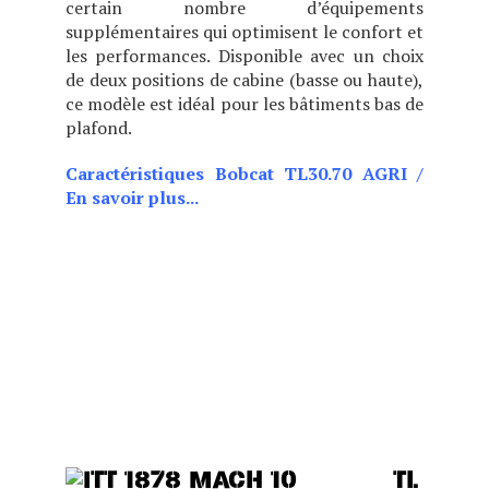
certain nombre d’équipements
supplémentaires qui optimisent le confort et
les performances. Disponible avec un choix
de deux positions de cabine (basse ou haute),
ce modèle est idéal pour les bâtiments bas de
plafond.
Caractéristiques Bobcat TL30.70 AGRI
/
En savoir plus...
CHOIX DE DEUX POSITIONS
DE CABINE (BASSE OU
HAUTE), CE MODÈLE EST
IDÉAL POUR LES BÂTIMENTS
BAS DE PLAFOND TOUT EN
OFFRANT DES
PERFORMANCES, UN
CONFORT ET UNE VISIBILITÉ
EXCEPTIONNELS.
TL