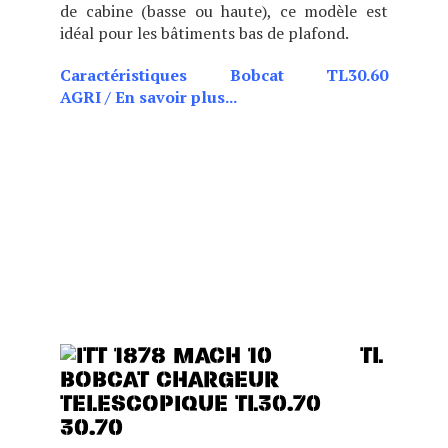
de cabine (basse ou haute), ce modèle est
idéal pour les bâtiments bas de plafond.
Caractéristiques Bobcat TL30.60
AGRI
/
En savoir plus...
CHOIX DE DEUX POSITIONS
DE CABINE (BASSE OU
HAUTE), CE MODÈLE EST
IDÉAL POUR LES BÂTIMENTS
BAS DE PLAFOND TOUT EN
OFFRANT DES
PERFORMANCES, UN
CONFORT ET UNE VISIBILITÉ
EXCEPTIONNELS.
TL
30.70