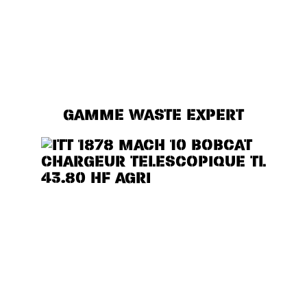
IDÉAL POUR LES BÂTIMENTS
BAS DE PLAFOND TOUT EN
OFFRANT DES
PERFORMANCES, UN
CONFORT ET UNE VISIBILITÉ
EXCEPTIONNELS.
GAMME WASTE EXPERT
CHOIX DE DEUX POSITIONS
DE CABINE (BASSE OU
HAUTE), CE MODÈLE EST
IDÉAL POUR LES BÂTIMENTS
BAS DE PLAFOND TOUT EN
OFFRANT DES