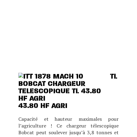
CHOIX DE DEUX POSITIONS
DE CABINE (BASSE OU
HAUTE), CE MODÈLE EST
IDÉAL POUR LES BÂTIMENTS
BAS DE PLAFOND TOUT EN
OFFRANT DES
PERFORMANCES, UN
CONFORT ET UNE VISIBILITÉ
EXCEPTIONNELS.
TL
43.80 HF AGRI
Capacité et hauteur maximales pour
l’agriculture ! Ce chargeur télescopique
Bobcat peut soulever jusqu’à 3,8 tonnes et