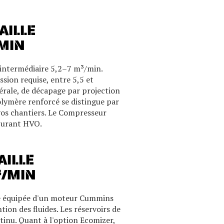
AILLE
/MIN
e intermédiaire 5,2–7 m³/min.
sion requise, entre 5,5 et
nérale, de décapage par projection
olymère renforcé se distingue par
 vos chantiers. Le Compresseur
burant HVO
.
AILLE
³/MIN
de équipée d'un moteur Cummins
ion des fluides. Les réservoirs de
inu. Quant à l'option Ecomizer,