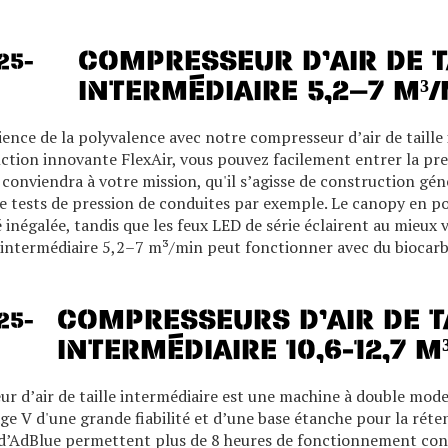
COMPRESSEUR D’AIR DE T
INTERMÉDIAIRE 5,2–7 M³
rience de la polyvalence avec notre compresseur d’air de taill
nction innovante FlexAir, vous pouvez facilement entrer la pres
i conviendra à votre mission, qu'il s’agisse de construction gé
de tests de pression de conduites par exemple. Le canopy en p
é inégalée, tandis que les feux LED de série éclairent au mieux
le intermédiaire 5,2–7 m³/min peut fonctionner avec du
biocar
COMPRESSEURS D’AIR DE T
INTERMÉDIAIRE 10,6-12,7 M
r d’air de taille intermédiaire est une machine à double mo
e V d'une grande fiabilité et d’une base étanche pour la rétent
d’AdBlue permettent plus de 8 heures de fonctionnement cont